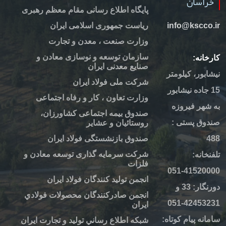
سان
پایگاه اطلاع رسانی مقام معظم رهبری
info@kscc
ریاست جمهوری اسلامی ایران
وزارت صنعت ، معدن و تجارت
سازمان توسعه و نوسازی معادن و
نه:
صنایع معدنی ایران
ور، کیلومتر
شرکت ملی فولاد ایران
جاده نیشابور
وزارت تعاون ، کار و رفاه اجتماعی
ر فیروزه
صندوق بیمه اجتماعی کشاورزان،
ق پستی :
روستائیان و عشایر
صندوق بازنشستگی فولاد ایران
شرکت سرمایه گذاری توسعه معادن و
نه:
فلزات
415200
انجمن تولید کنندگان فولاد ایران
دورنگار: 33 و
انجمن صادركنندگان محصولات فولادي
424532
ايران
ه پیام کوتاه:
شبكه اطلاع رساني توليد و تجارت ايران