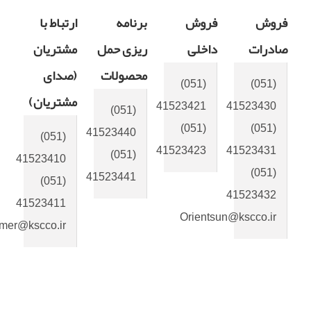
روش
فروش
برنامه
ارتباط با
ادرات
داخلی
ریزی حمل
مشتریان
محصولات
(صدای
(051)
(051)
مشتریان)
41523421
41523430
(051)
(051)
(051)
41523440
(051)
41523423
41523431
(051)
41523410
(051)
41523441
(051)
41523432
41523411
Orientsun@kscco.ir
Customer@kscco.ir