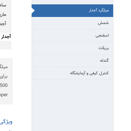
ساده(س
میلگرد آجدار
مارپی
شمش
آجدا
اسفنجی
آجدار م
بریکت
گندله
کنترل کیفی و آزمایشگاه
Temper جهت بهبود خو
ویژگی 