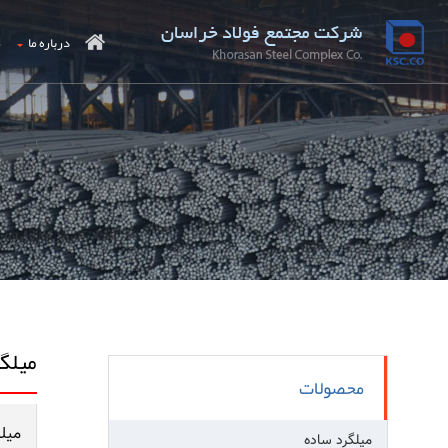
درباره ما
م
میلگر
محصولات
میل
میلگرد ساده