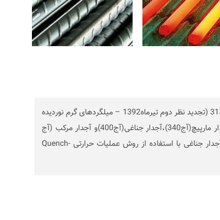
میلگردهای تولیدی مجتمع فولاد خراسان بر اساس استاندارد ملی به شماره3132 (تجدید نظر دوم تیرماه1392 – میلگردهای گرم نوردیده
برای تسلیح بتن – ویژگیها و روشهای آزمون)در سه گروه ساده(س240)وآجدار مارپیچ(آج340)،آجدار جناغی(آج400)و آجدار مرکب (آج
500) طبقه بندی می شوند.مجتمع فولادخراسان قادر به تولید میلگردهای آجدار جناغی با استفاده از روش عملیات حرارتی Quench-