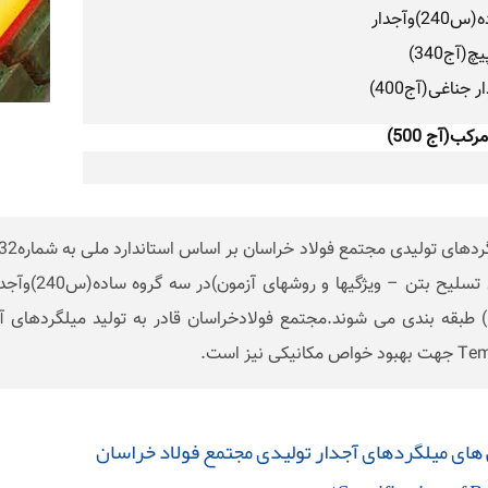
240)وآجدار
چ(آج340)
ر جناغی(آج400)
رکب(آج 500)
اص مکانیکی نیز است.
های میلگردهای آجدار تولیدی مجتمع فولاد خراسان