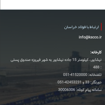
ارتباط با فولاد خراسان
info@kscco.ir
کارخانه:
نیشابور، کیلومتر 15 جاده نیشابور به شهر فیروزه صندوق پستی
: 488
تلفنخانه: 41520000-051
دورنگار: 33 و 42453231-051
سامانه پیام کوتاه: 30006306