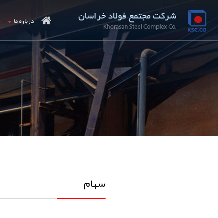
درباره ما
م
سهام