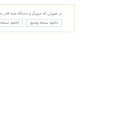
در صورتی که مرورگر و دستگاه شما قادر به نمایش فایل با فرمت PDF نمی باشد شما می بایست نرم ا
دانلود نسخه ویندوز
دانلود نسخه Android