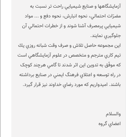
آزمايشگاهها و صنايع شيميايي راحت تر نسبت به
مضرّات احتمالي، نحوه انبارش، نحوه دفع و ... مواد
شيميايي پرمصرف آشنا شوند و از خطرات احتمالي آن
جلوگيري نمايند.
اين مجموعه حاصل تلاش و صرف وقت شبانه روزي يك
تيم كاري مترجم و متخصص در علوم آزمايشگاهي است
كه موفّق به تدوين اين اثر شدند تا گامي هرچند کوچک
در راه توسعه و اعتلاي فرهنگ ايمني در صنايع برداشته
باشند. اميدواريم که مورد رضاي خداوند نيز قرار گيرد.
والسلام
اعضاي گروه