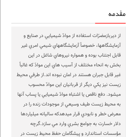
مقّدمه
از ديربازمضرّات استفاده از موادّ شيميايي در صنايع و
آزمايشگاهها، خصوصاً آزمايشگاههاي شيمي امري غير
قابل اجتناب بوده و همواره نيروهاي شاغل در اين
بخش به انحاء مختلف از آسيب هاي اين موادّ که غالباً
غير قابل جبران هستند در امان نبوده اند.از طرفي محيط
زيست نيز يکي ديگر از قربانيان اين موادّ محسوب
ميشود. دفع ناقص يا اشتباه موادّ شيميايي يا پساب آنها
به محيط زيست طيف وسيعي از موجودات زنده را در
معرض خطر و نابودي قرار ميدهدکه ساليانه ميلياردها
دلار خسارت به جوامع بشري وارد مي سازد.گرچه
مؤسسات استاندارد و پيشگامان حفظ محيط زيست در