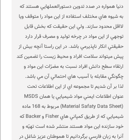
دنيا همواره در صدد تدوين دستورالعملهايي هستند که
به شيوه هاي مختلف استفاده از اين مواد را متوقف ويا
لااقل محدود سازند. ولي اين حقيقت که بخش قابل
توجهي از اين مواد در چرخه توليد و مصرف قرار دارد
حقيقتي انکار ناپذيرمي باشد. در اين راستا آنچه بيش از
پيش ميتواند سلامت افراد و محيط زيست را تضمين کند
ارتقاء سطح دانش افراد نسبت به مضرّات اين مواد و
چگونگي مقابله با آسيب هاي احتمالي آن مي باشد.
لذا بر آن شديم تا مجموعه اي از اين اطلاعات تحت
عنوان اطلاعات ايمني مواد شيميايي يا همان MSDS
(Material Safaty Data Sheet) مربوط به 168 ماده
شيميايي که از طريق کمپاني هاي Fisher و Backer که
خود سازنده اين مواد هستند منتشر شده است تهيّه و
آنرا به زبان فارسي برگردانيم تا هموطنان عزيز شاغل در